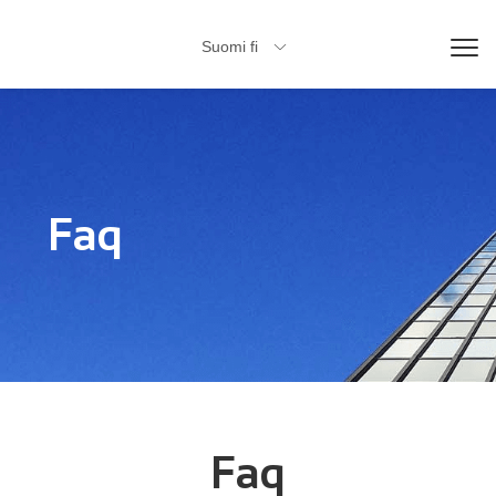
Suomi fi

Faq
Faq